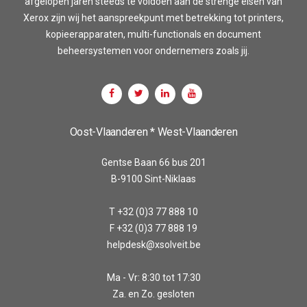
afgelopen jaren steeds te voldoen aan de strenge eisen van
Xerox zijn wij het aanspreekpunt met betrekking tot printers,
kopieerapparaten, multi-functionals en document
beheersystemen voor ondernemers zoals jij.
Oost-Vlaanderen * West-Vlaanderen
Gentse Baan 66 bus 201
B-9100 Sint-Niklaas
T +32 (0)3 77 888 10
F +32 (0)3 77 888 19
helpdesk@xsolveit.be
Ma - Vr: 8:30 tot 17:30
Za. en Zo. gesloten