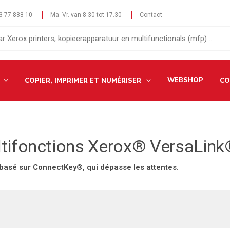
 3 77 888 10
Ma.-Vr. van 8.30 tot 17.30
Contact
WEBSHOP
COPIER, IMPRIMER ET NUMÉRISER
CO
ltifonctions Xerox® VersaLin
e, basé sur ConnectKey®, qui dépasse les attentes.