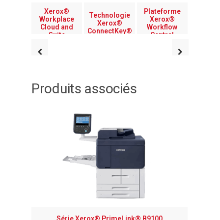
Xerox®
Plateforme
Technologie
Workplace
Xerox®
Xerox®
Cloud and
Workflow
ConnectKey®
Suite
Central
Produits associés
Imprima
Série Xerox® PrimeLink® B9100