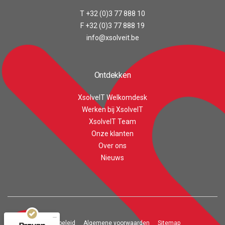
T +32 (0)3 77 888 10
F +32 (0)3 77 888 19
info@xsolveit.be
Ontdekken
XsolveIT Welkomdesk
Werken bij XsolveIT
XsolveIT Team
Onze klanten
Customer reviews and experiences for
Over ons
XsolveIT
Nieuws
EXCELLENT
100%
Recommended on
ProvenExpert.com
4.56 / 5.00
Privacy beleid
Algemene voorwaarden
Sitemap