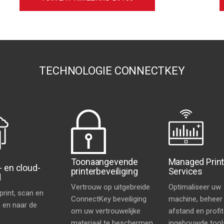
TECHNOLOGIE CONNECTKEY
Toonaangevende
Managed Prin
- en cloud-
printerbeveiliging
Services
d
Vertrouw op uitgebreide
Optimaliseer uw
print, scan en
ConnectKey beveiliging
machine, beheer
 en naar de
om uw vertrouwelijke
afstand en profi
materiaal te beschermen
ingebouwde tool