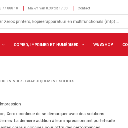
 3 77 888 10
Ma.-Vr. van 8.30 tot 17.30
Contact
WEBSHOP
COPIER, IMPRIMER ET NUMÉRISER
CO
OU EN NOIR - GRAPHIQUEMENT SOLIDES
l’Impression
on, Xerox continue de se démarquer avec des solutions
rnes. La dernière addition à leur impressionnant portefeuille
antes couleur conçues pour offrir des performances