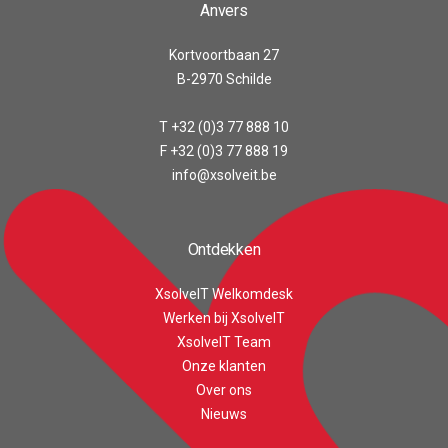
Anvers
Kortvoortbaan 27
B-2970 Schilde
T +32 (0)3 77 888 10
F +32 (0)3 77 888 19
info@xsolveit.be
Ontdekken
XsolveIT Welkomdesk
Werken bij XsolveIT
XsolveIT Team
Onze klanten
Over ons
Customer reviews and experiences for
XsolveIT
Nieuws