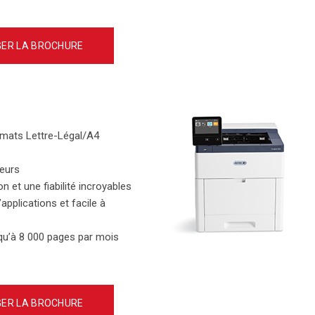
ER LA BROCHURE
rmats Lettre-Légal/A4
teurs
n et une fiabilité incroyables
applications et facile à
squ’à 8 000 pages par mois
ER LA BROCHURE