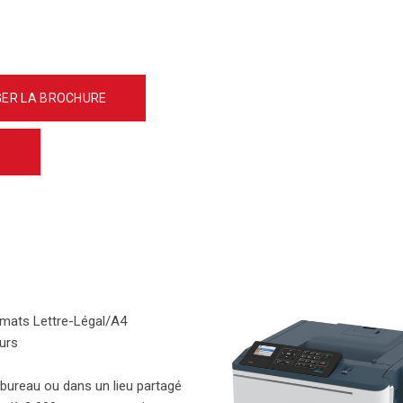
ER LA BROCHURE
0
rmats Lettre-Légal/A4
eurs
re bureau ou dans un lieu partagé