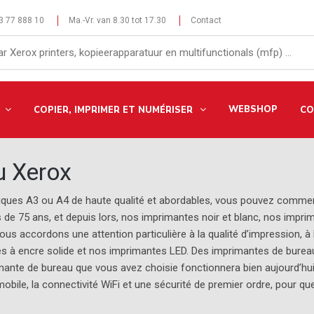
 3 77 888 10
Ma.-Vr. van 8.30 tot 17.30
Contact
WEBSHOP
COPIER, IMPRIMER ET NUMÉRISER
CO
u Xerox
tiques A3 ou A4 de haute qualité et abordables, vous pouvez comme
s de 75 ans, et depuis lors, nos imprimantes noir et blanc, nos imp
 accordons une attention particulière à la qualité d’impression, à la f
s à encre solide et nos imprimantes LED. Des imprimantes de bure
mante de bureau que vous avez choisie fonctionnera bien aujourd’hui 
obile, la connectivité WiFi et une sécurité de premier ordre, pour qu