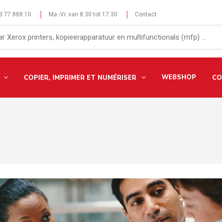
 3 77 888 10
Ma.-Vr. van 8.30 tot 17.30
Contact
WEBSHOP
COPIER, IMPRIMER ET NUMÉRISER
CO