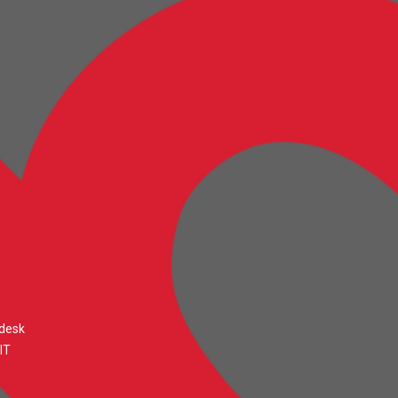
desk
IT