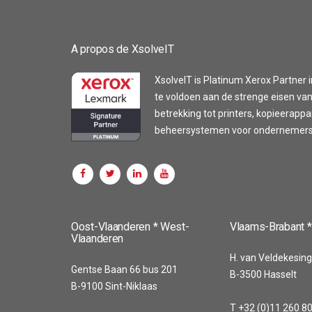
A propos de XsolveIT
XsolveIT is Platinum Xerox Partner i
te voldoen aan de strenge eisen van
betrekking tot printers, kopieerapp
beheersystemen voor ondernemers z
Customer reviews and experiences for
XsolveIT
Oost-Vlaanderen * West-
Vlaams-Brabant *
Vlaanderen
100%
EXCELLENT
H. van Veldekesing
Recommended on
Gentse Baan 66 bus 201
B-3500 Hasselt
4.56 / 5.00
ProvenExpert.com
B-9100 Sint-Niklaas
T +32 (0)11 260 8