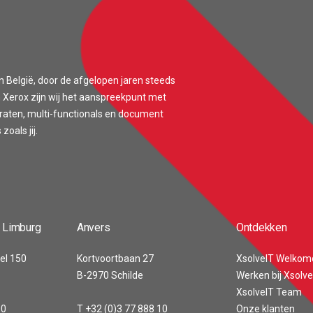
n België, door de afgelopen jaren steeds
 Xerox zijn wij het aanspreekpunt met
araten, multi-functionals en document
oals jij.
 Limburg
Anvers
Ontdekken
el 150
Kortvoortbaan 27
XsolveIT Welkom
B-2970 Schilde
Werken bij Xsolve
XsolveIT Team
00
T +32 (0)3 77 888 10
Onze klanten