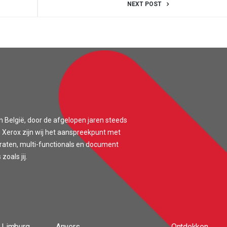
NEXT POST
n België, door de afgelopen jaren steeds
 Xerox zijn wij het aanspreekpunt met
araten, multi-functionals en document
oals jij.
 Limburg
Anvers
Ontdekken