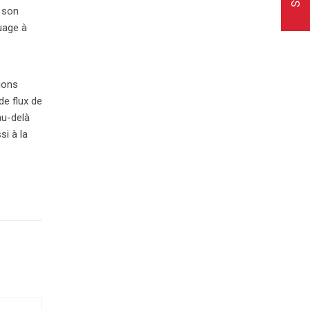
r son
nuage à
ions
de flux de
au-delà
i à la