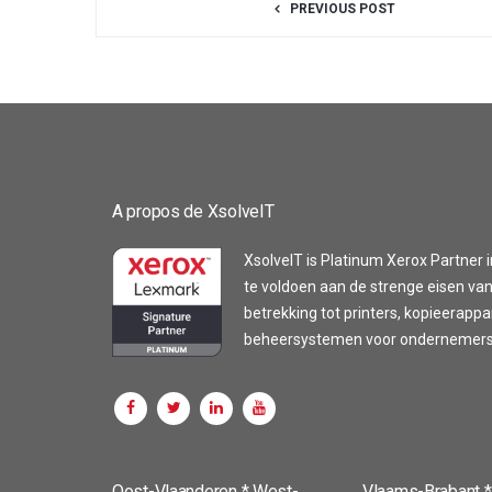
PREVIOUS POST
A propos de XsolveIT
XsolveIT is Platinum Xerox Partner i
te voldoen aan de strenge eisen van
betrekking tot printers, kopieerapp
beheersystemen voor ondernemers z
Customer reviews and experiences for
XsolveIT
Oost-Vlaanderen * West-
Vlaams-Brabant *