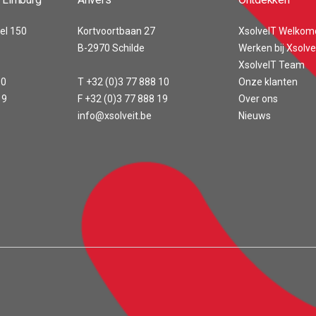
el 150
Kortvoortbaan 27
XsolveIT Welkom
B-2970 Schilde
Werken bij Xsolve
XsolveIT Team
00
T +32 (0)3 77 888 10
Onze klanten
19
F +32 (0)3 77 888 19
Over ons
info@xsolveit.be
Nieuws