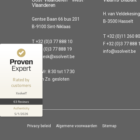
Vlaanderen
100%
EXCELLENT
H. van Veldekesing
Recommended on
Gentse Baan 66 bus 201
B-3500 Hasselt
4.56 / 5.00
ProvenExpert.com
B-9100 Sint-Niklaas
T +32 (0)11 260 8
20
43
T +32 (0)3 77 888 10
F +32 (0)3 77 888 
Reviews from 1
Reviews on
F +32 (0)3 77 888 19
info@xsolveit.be
other source
ProvenExpert.com
helpdesk@xsolveit.be
ProvenExpert.com
View profile on
Ma - Vr: 8:30 tot 17:30
Rated by
Za. en Zo. gesloten
Anonymous
customers
5
Great team!
XsolveIT
63 Reviews
Authenticity
5/1/2026
Privacy beleid
Algemene voorwaarden
Sitemap