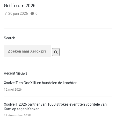
Golfforum 2026
20 juni 2026
0
Search
Recent Nieuws
XsolveIT en OneXillium bundelen de krachten
12 mei 2026
XsolveIT 2026 partner van 1000 strokes event ten voordele van
Kom op tegen Kanker
16 december 2025