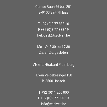
Gentse Baan 66 bus 201
B-9100 Sint-Niklaas
T +32 (0)3 77 888 10
F +32 (0)3 77 888 19
helpdesk@xsolveit.be
Ma - Vr: 8:30 tot 17:30
Za. en Zo. gesloten
Vlaams-Brabant * Limburg
H. van Veldekesingel 150
B-3500 Hasselt
T +32 (0)11 260 800
F +32 (0)3 77 888 19
info@xsolveit.be