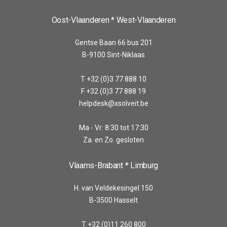
Oost-Vlaanderen * West-Vlaanderen
Gentse Baan 66 bus 201
B-9100 Sint-Niklaas
T +32 (0)3 77 888 10
F +32 (0)3 77 888 19
helpdesk@xsolveit.be
Ma - Vr: 8:30 tot 17:30
Za. en Zo. gesloten
Vlaams-Brabant * Limburg
H. van Veldekesingel 150
B-3500 Hasselt
T +32 (0)11 260 800