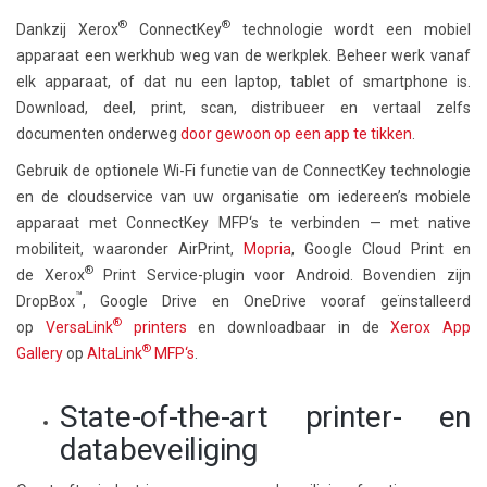
®
®
Dankzij Xerox
ConnectKey
technologie wordt een mobiel
apparaat een werkhub weg van de werkplek. Beheer werk vanaf
elk apparaat, of dat nu een laptop, tablet of smartphone is.
Download, deel, print, scan, distribueer en vertaal zelfs
documenten onderweg
door gewoon op een app te tikken
.
Gebruik de optionele Wi-Fi functie van de ConnectKey technologie
en de cloudservice van uw organisatie om iedereen’s mobiele
apparaat met ConnectKey MFP‘s te verbinden — met native
mobiliteit, waaronder AirPrint,
Mopria
, Google Cloud Print en
®
de Xerox
Print Service-plugin voor Android. Bovendien zijn
™
DropBox
, Google Drive en OneDrive vooraf geïnstalleerd
®
op
VersaLink
printers
en downloadbaar in de
Xerox App
®
Gallery
op
AltaLink
MFP‘s
.
State-of-the-art printer- en
databeveiliging