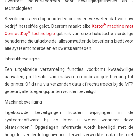
Overtreft industrienormen voor beveiligingsfuncties en -
technologieën
Beveiliging is een topprioriteit voor ons en we weten dat voor uw
®
bedrijf hetzelfde geldt. Daarom maakt elke
Xerox
machine met
®
ConnectKey
technologie
gebruik van onze holistische vierdelige
benadering die uitgebreide, allesomvattende beveiliging biedt voor
alle systeemonderdelen en kwetsbaarheden.
Inbreukbeveiliging
Een uitgebreide verzameling functies voorkomt kwaadwillige
aanvallen, proliferatie van malware en onbevoegde toegang tot
de printer. Of dit nu via verzonden data of rechtstreeks bij de MFP
gebeurt, alle toegangspunten worden beveiligd.
Machinebeveiliging
Ingebouwde beveiligingen houden wijzigingen in de
systeemsoftware bij en laten u weten wanneer deze
*
plaatsvinden.
Opgeslagen informatie wordt beveiligd met de
hoogste versleutelingsniveaus, terwijl verwerkte data die niet