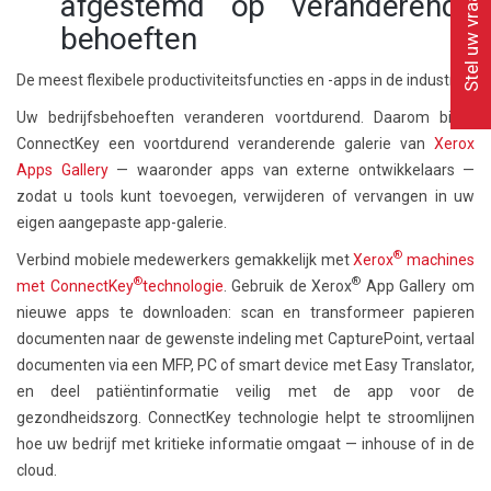
Stel uw vraag
afgestemd op veranderende
behoeften
De meest flexibele productiviteitsfuncties en -apps in de industrie
Uw bedrijfsbehoeften veranderen voortdurend. Daarom biedt
ConnectKey een voortdurend veranderende galerie van
Xerox
Apps Gallery
— waaronder apps van externe ontwikkelaars —
zodat u tools kunt toevoegen, verwijderen of vervangen in uw
eigen aangepaste app-galerie.
®
Verbind mobiele medewerkers gemakkelijk met
Xerox
machines
®
®
met ConnectKey
technologie
. Gebruik de Xerox
App Gallery om
nieuwe apps te downloaden: scan en transformeer papieren
documenten naar de gewenste indeling met CapturePoint, vertaal
documenten via een MFP, PC of smart device met Easy Translator,
en deel patiëntinformatie veilig met de app voor de
gezondheidszorg. ConnectKey technologie helpt te stroomlijnen
hoe uw bedrijf met kritieke informatie omgaat — inhouse of in de
cloud.