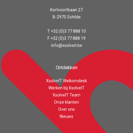
Kortvoortbaan 27
B-2970 Schilde
T +32 (0)3 77 888 10
F +32 (0)3 77 888 19
info@xsolveit.be
Ontdekken
XsolveIT Welkomdesk
Werken bij XsolveIT
XsolveIT Team
Onze klanten
Over ons
Customer reviews and experiences for
XsolveIT
Nieuws
EXCELLENT
100%