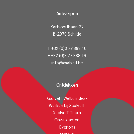
Antwerpen
Kortvoortbaan 27
B-2970 Schilde
T +32 (0)3 77 888 10
F +32 (0)3 77 888 19
info@xsolveit.be
Ontdekken
XsolveIT Welkomdesk
Werken bij XsolveIT
XsolveIT Team
Onze klanten
Customer reviews and experiences for
Over ons
XsolveIT