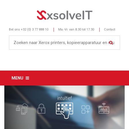
Bel ons
+32 (0) 3 77 888 10
Ma.-Vr. van 8.30 tot 17.30
Contact
MENU