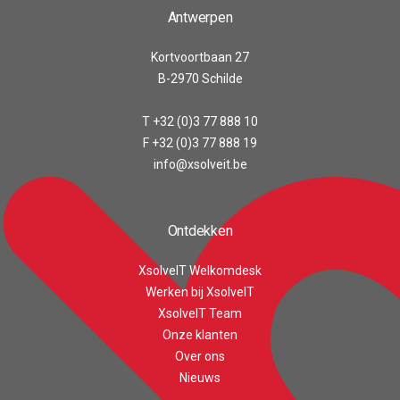
Antwerpen
Kortvoortbaan 27
B-2970 Schilde
T +32 (0)3 77 888 10
F +32 (0)3 77 888 19
info@xsolveit.be
Ontdekken
XsolveIT Welkomdesk
Werken bij XsolveIT
XsolveIT Team
Onze klanten
Customer reviews and experiences for
Over ons
XsolveIT
Nieuws