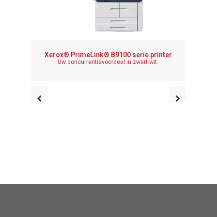
Xerox
Xerox® PrimeLink® B9100 serie printer
De ideal
Uw concurrentievoordeel in zwart-wit.