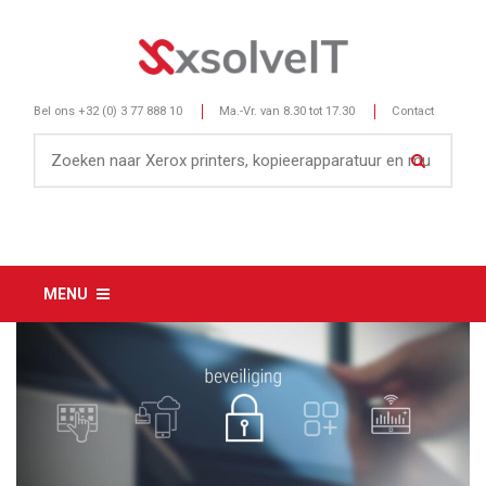
Bel ons
+32 (0) 3 77 888 10
Ma.-Vr. van 8.30 tot 17.30
Contact
MENU