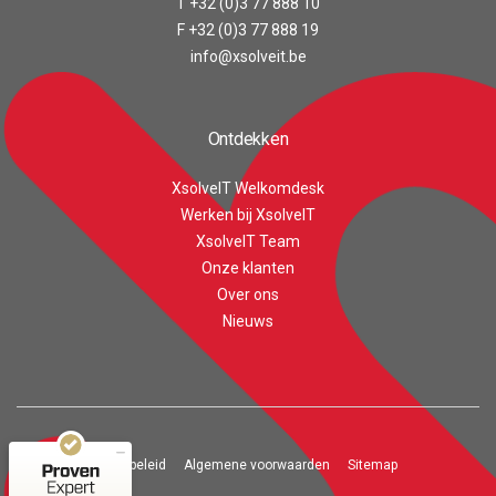
T +32 (0)3 77 888 10
F +32 (0)3 77 888 19
info@xsolveit.be
Ontdekken
XsolveIT Welkomdesk
Werken bij XsolveIT
XsolveIT Team
Onze klanten
Over ons
Customer reviews and experiences for
XsolveIT
Nieuws
EXCELLENT
100%
Recommended on
ProvenExpert.com
4.56 / 5.00
43
Privacy beleid
Algemene voorwaarden
Sitemap
20